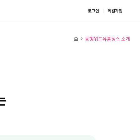
로그인
회원가입
navigate_next
home
동행위드유홀딩스 소개
는