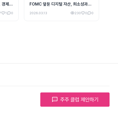
벌 경제
FOMC 앞둔 디지털 자산, 희소성과
인프라 확장의 교차점
7
1
0
2026.03.13
230
0
0
sms
주주 클럽 제안하기