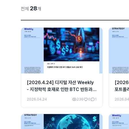
28
전체
개
[2026.4.24] 디지털 자산 Weekly
[2026
- 지정학적 호재로 인한 BTC 반등과
포트폴리
DeFi 신뢰 위기
금융·산
2026.04.24
236
0
1
2026.04