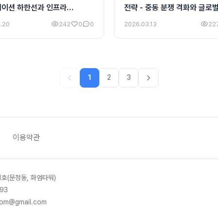
레이션 하한선과 인프라
전략 - 중동 분쟁 격화와 글로
의 교차점
위기
.20
242
0
0
2026.03.13
22
1
2
3
이용약관
1호(문정동, 화엄타워)
93
.com@gmail.com