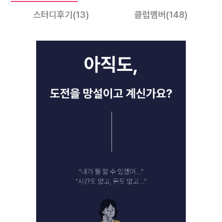
스터디후기
(13)
클럽멤버
(148)